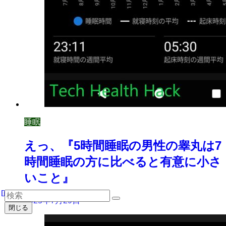
睡眠
えっ、『5時間睡眠の男性の睾丸は7
時間睡眠の方に比べると有意に小さ
いこと』
2025年7月29日
閉じる