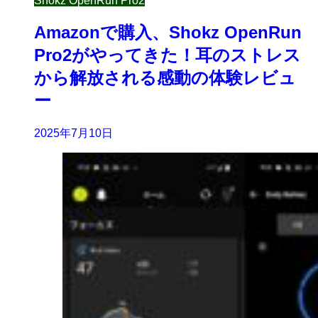
Shokz OpenRun Pro2
Amazonで購入、Shokz OpenRun
Pro2がやってきた！耳のストレス
から解放される感動の体験レビュ
ー
2025年7月10日